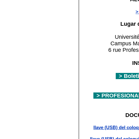
>
Lugar 
Universit
Campus Ma
6 rue Profe
IN
> Bolet
> PROFESION
DOC
llave (USB) del colo
llave (USB) del colo